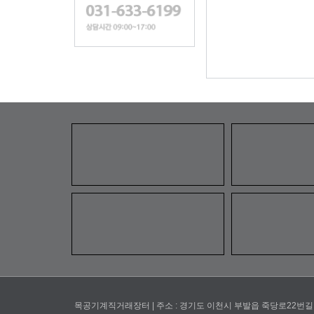
목공기계직거래장터 | 주소 : 경기도 이천시 부발읍 죽당로22번길 | 전화 : 03