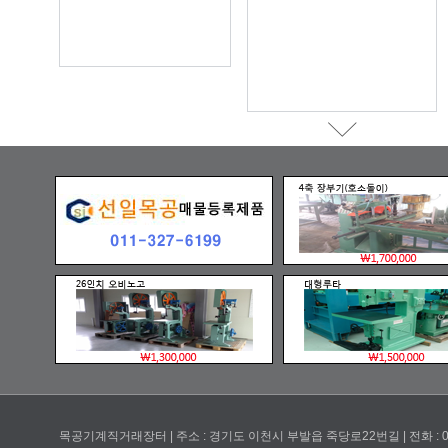
목공기계직거래장터 | 주소 : 경기도 이천시 부발읍 죽당로22번길 | 전화 : 031-633-6