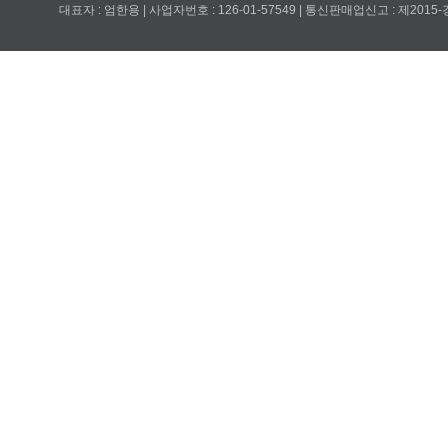
대표자 : 엄한용 | 사업자번호 : 126-01-57549 | 통신판매업신고 : 제201