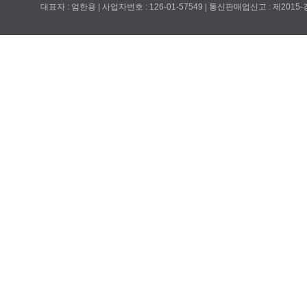
대표자 : 엄한용 | 사업자번호 : 126-01-57549 | 통신판매업신고 : 제201