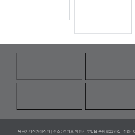
목공기계직거래장터 | 주소 : 경기도 이천시 부발읍 죽당로22번길 | 전화 : 031-633-6