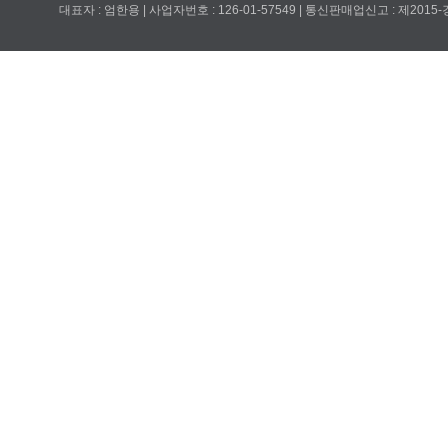
대표자 : 엄한용 | 사업자번호 : 126-01-57549 | 통신판매업신고 : 제201