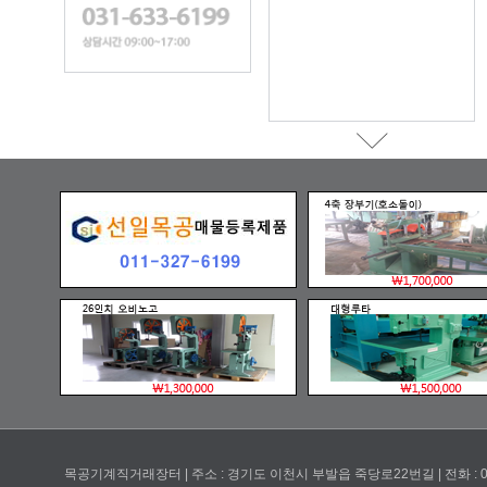
목공기계직거래장터 | 주소 : 경기도 이천시 부발읍 죽당로22번길 | 전화 : 031-633-6