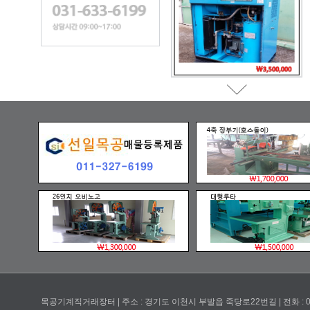
목공기계직거래장터 | 주소 : 경기도 이천시 부발읍 죽당로22번길 | 전화 : 031-633-6