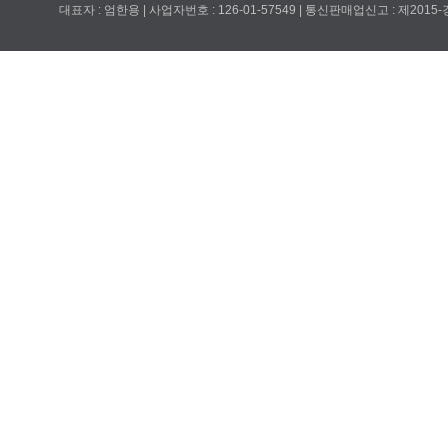
대표자 : 엄한용 | 사업자번호 : 126-01-57549 | 통신판매업신고 : 제201