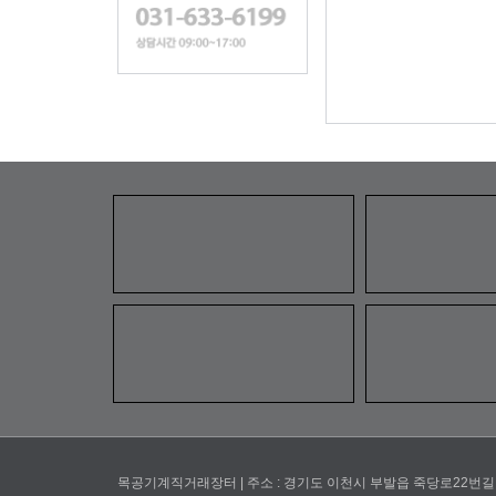
목공기계직거래장터 | 주소 : 경기도 이천시 부발읍 죽당로22번길 | 전화 : 03