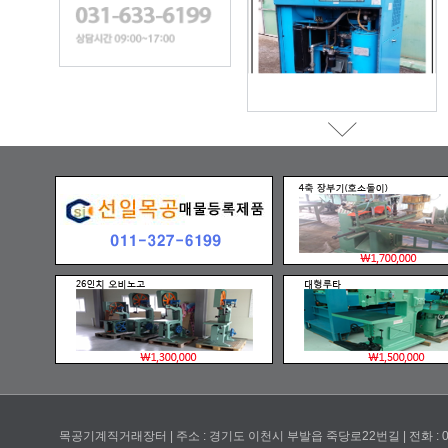
목공기계직거래장터 | 주소 : 경기도 이천시 부발읍 죽당로22번길 | 전화 : 031-633-6