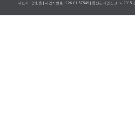
대표자 : 엄한용 | 사업자번호 : 126-01-57549 | 통신판매업신고 : 제201