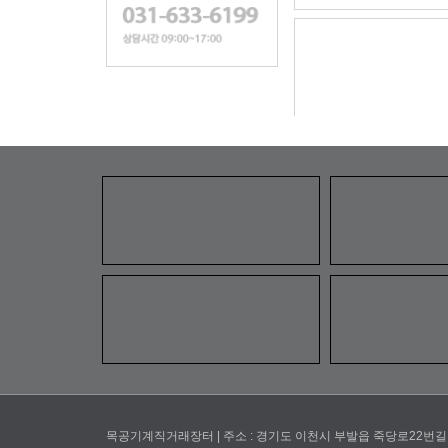
목공기계직거래장터 | 주소 : 경기도 이천시 부발읍 죽당로22번길 | 전화 : 03