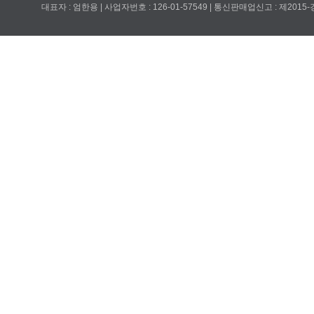
대표자 : 엄한용 | 사업자번호 : 126-01-57549 | 통신판매업신고 : 제201