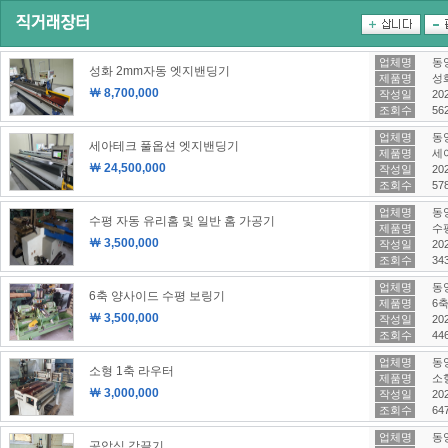
업체명
동
성화 2mm자동 엣지밴딩기
제품명
성화
￦ 8,700,000
작성일
202
조회수
56
업체명
동
세아테크 풀옵션 엣지밴딩기
제품명
세
￦ 24,500,000
작성일
202
조회수
57
업체명
동
수평 자동 유리홈 및 일반 홈 가공기
제품명
수
￦ 3,500,000
작성일
202
조회수
34
업체명
동
6축 양사이드 수평 보링기
제품명
6축
￦ 3,500,000
작성일
202
조회수
44
업체명
동
소형 1축 라우터
제품명
소
￦ 3,000,000
작성일
202
조회수
64
업체명
동
공압식 각끌기