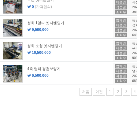
곡선 엣지밴딩기
제품명
곡
￦ 0
(가격협의)
작성일
202
조회수
38
업체명
동
성화 1알타 엣지밴딩기
제품명
성
￦ 9,500,000
작성일
202
조회수
64
업체명
동
성화 소형 엣지밴딩기
제품명
무
￦ 10,500,000
작성일
202
조회수
90
업체명
동
4축 멀티 경첩보링기
제품명
멀
￦ 6,500,000
작성일
202
조회수
68
처음
이전
1
2
3
4