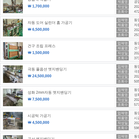
제품명
공
￦ 1,700,000
작성일
202
조회수
47
업체명
동
자동 도어 실린더 홈 가공기
제품명
자
￦ 6,500,000
작성일
202
조회수
25
업체명
동
건구 조립 프레스
제품명
건
￦ 1,500,000
작성일
202
조회수
37
업체명
동
극동 풀옵션 엣지밴딩기
제품명
극
￦ 24,500,000
작성일
202
조회수
50
업체명
동
성화 2mm자동 엣지밴딩기
제품명
성
￦ 7,500,000
작성일
202
조회수
57
업체명
동
시공턱 가공기
제품명
시
￦ 4,500,000
작성일
202
조회수
59
업체명
동